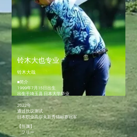
铃木大也专业
铃木大哉
■简介
1999年7月15日出生
出生于埼玉县 日本大学毕业
2022年
通过抗议测试
日本职业高尔夫新秀锦标赛冠军
【所属】
​ フリー