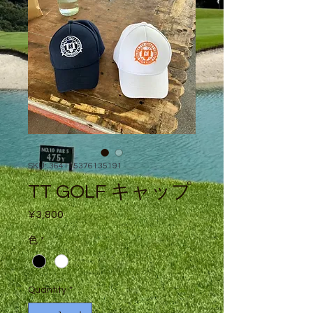
SKU: 364115376135191
TT GOLF キャップ
Price
¥3,800
色
*
Quantity
*