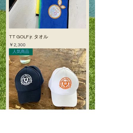
TT GOLF jr. タオル
価格
￥2,300
人気商品